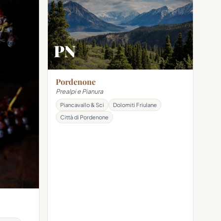
PN
Pordenone
Prealpi e Pianura
Piancavallo & Sci
Dolomiti Friulane
Città di Pordenone