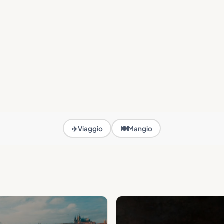
✈️
Viaggio
🍽️
Mangio