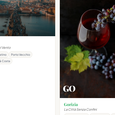
el Vento
stino
Porto Vecchio
& Costa
GO
Gorizia
La Città Senza Confini