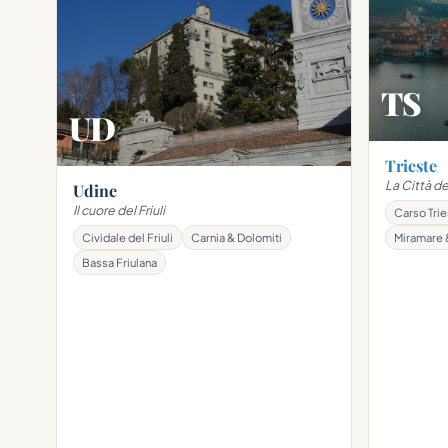
TS
UD
Trieste
La Città d
Udine
Il cuore del Friuli
Carso Trie
Cividale del Friuli
Carnia & Dolomiti
Miramare 
Bassa Friulana