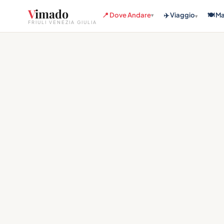
V
imado
📍 Dove Andare
✈️ Viaggio
🍽️ M
▾
▾
FRIULI VENEZIA GIULIA