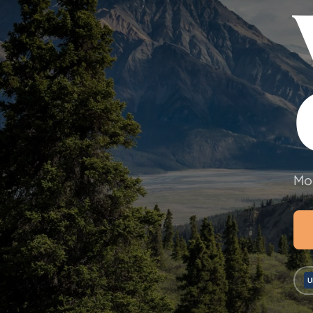
Mon
U