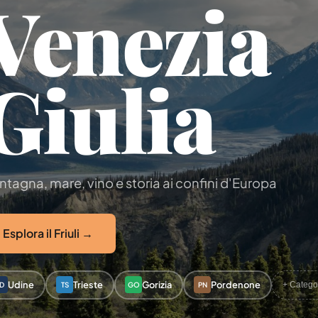
Venezia
Giulia
tagna, mare, vino e storia ai confini d'Europa
Esplora il Friuli →
Udine
Trieste
Gorizia
Pordenone
+ Catego
D
TS
GO
PN