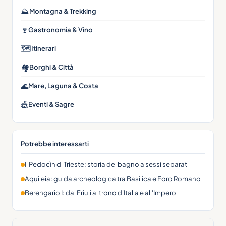
⛰
Montagna & Trekking
🍷
Gastronomia & Vino
🗺
Itinerari
🏘
Borghi & Città
🌊
Mare, Laguna & Costa
🎪
Eventi & Sagre
Potrebbe interessarti
Il Pedocìn di Trieste: storia del bagno a sessi separati
Aquileia: guida archeologica tra Basilica e Foro Romano
Berengario I: dal Friuli al trono d'Italia e all'Impero