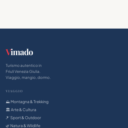
V
imado
Turismo autentico in
Friuli Venezia Giulia.
Viaggio, mangio, dormo.
VIAGGIO
⛰️ Montagna & Trekking
🏛 Arte & Cultura
🎿 Sport & Outdoor
🌿 Natura & Wildlife