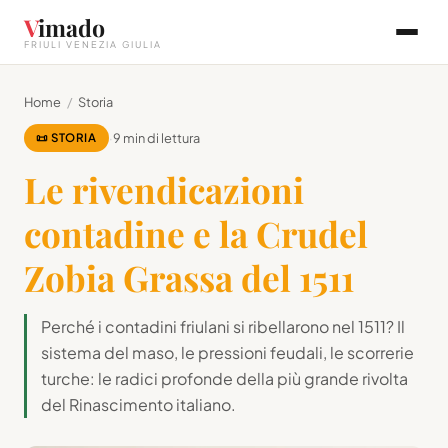
V
imado
FRIULI VENEZIA GIULIA
Home
/
Storia
📜 STORIA
·
9 min di lettura
Le rivendicazioni
contadine e la Crudel
Zobia Grassa del 1511
Perché i contadini friulani si ribellarono nel 1511? Il
sistema del maso, le pressioni feudali, le scorrerie
turche: le radici profonde della più grande rivolta
del Rinascimento italiano.