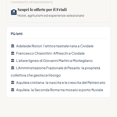
CONTENUTO SPONSORIZZATO
Scopri le offerte per il Friuli
🏨
Hotel, agriturismi ed esperienze selezionate
Più letti
🏛
Adelaide Ristori: l'attrice teatrale nata a Cividale
🏛
Francesco Chiarottini: Affreschi a Cividale
🏛
L'altare ligneo di Giovanni Martini a Mortegliano
🏛
L'Amministrazione Frazionale di Pesariis: la proprietà
collettiva che gestisce il borgo
🏛
Aquileia cristiana: la nascita e la crescita del Patriarcato
🏛
Aquileia: la Seconda Roma tra mosaici e porto fluviale