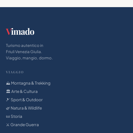
V
imado
Turismo autentico in
Friuli Venezia Giulia.
Viaggio, mangio, dormo.
VIAGGIO
⛰️ Montagna & Trekking
🏛 Arte & Cultura
🎿 Sport & Outdoor
🌿 Natura & Wildlife
📜 Storia
⚔️ Grande Guerra