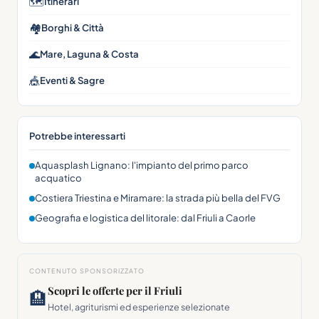
🗺
Itinerari
🏘
Borghi & Città
🌊
Mare, Laguna & Costa
🎪
Eventi & Sagre
Potrebbe interessarti
Aquasplash Lignano: l'impianto del primo parco
acquatico
Costiera Triestina e Miramare: la strada più bella del FVG
Geografia e logistica del litorale: dal Friuli a Caorle
CONTENUTO SPONSORIZZATO
Scopri le offerte per il Friuli
🏨
Hotel, agriturismi ed esperienze selezionate