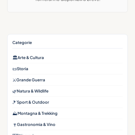
Categorie
🏛
Arte & Cultura
📜
Storia
⚔️
Grande Guerra
🌿
Natura & Wildlife
🎿
Sport & Outdoor
⛰
Montagna & Trekking
🍷
Gastronomia & Vino