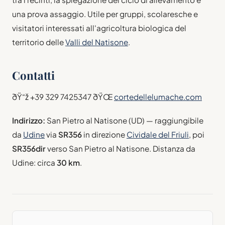
una prova assaggio. Utile per gruppi, scolaresche e
visitatori interessati all'agricoltura biologica del
territorio delle
Valli del Natisone
.
Contatti
ðŸ“ž +39 329 7425347 ðŸŒ
cortedellelumache.com
Indirizzo:
San Pietro al Natisone (UD) — raggiungibile
da
Udine
via
SR356
in direzione
Cividale del Friuli
, poi
SR356dir
verso San Pietro al Natisone. Distanza da
Udine: circa
30 km
.