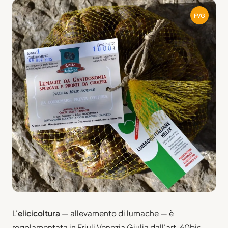
FVG
L'
elicicoltura
— allevamento di lumache — è
regolamentata in Friuli Venezia Giulia dall'art. 60bis