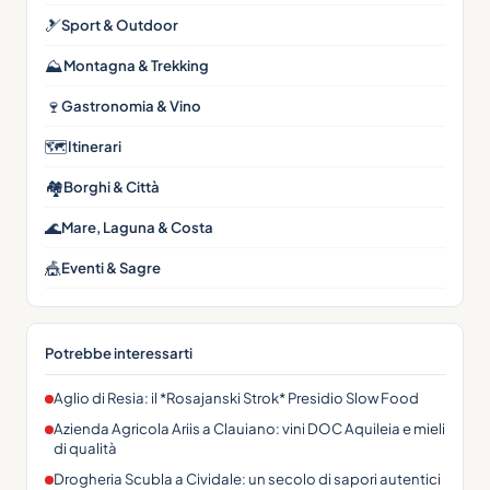
🎿
Sport & Outdoor
⛰
Montagna & Trekking
🍷
Gastronomia & Vino
🗺
Itinerari
🏘
Borghi & Città
🌊
Mare, Laguna & Costa
🎪
Eventi & Sagre
Potrebbe interessarti
Aglio di Resia: il *Rosajanski Strok* Presidio Slow Food
Azienda Agricola Ariis a Clauiano: vini DOC Aquileia e mieli
di qualità
Drogheria Scubla a Cividale: un secolo di sapori autentici