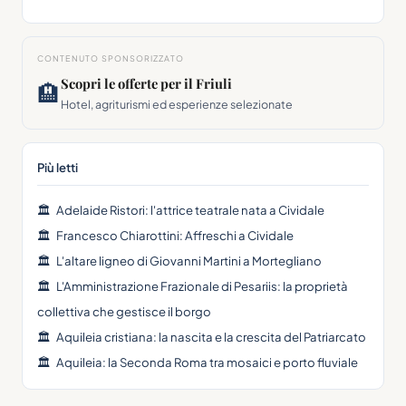
CONTENUTO SPONSORIZZATO
Scopri le offerte per il Friuli
🏨
Hotel, agriturismi ed esperienze selezionate
Più letti
🏛
Adelaide Ristori: l'attrice teatrale nata a Cividale
🏛
Francesco Chiarottini: Affreschi a Cividale
🏛
L'altare ligneo di Giovanni Martini a Mortegliano
🏛
L'Amministrazione Frazionale di Pesariis: la proprietà
collettiva che gestisce il borgo
🏛
Aquileia cristiana: la nascita e la crescita del Patriarcato
🏛
Aquileia: la Seconda Roma tra mosaici e porto fluviale