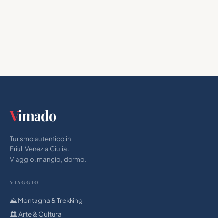
V
imado
Turismo autentico in
Friuli Venezia Giulia.
Viaggio, mangio, dormo.
VIAGGIO
⛰️ Montagna & Trekking
🏛 Arte & Cultura