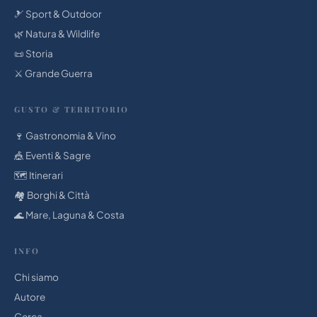
🎿 Sport & Outdoor
🌿 Natura & Wildlife
📜 Storia
⚔️ Grande Guerra
GUSTO & TERRITORIO
🍷 Gastronomia & Vino
🎪 Eventi & Sagre
🗺️ Itinerari
🏘️ Borghi & Città
🌊 Mare, Laguna & Costa
INFO
Chi siamo
Autore
Cerca