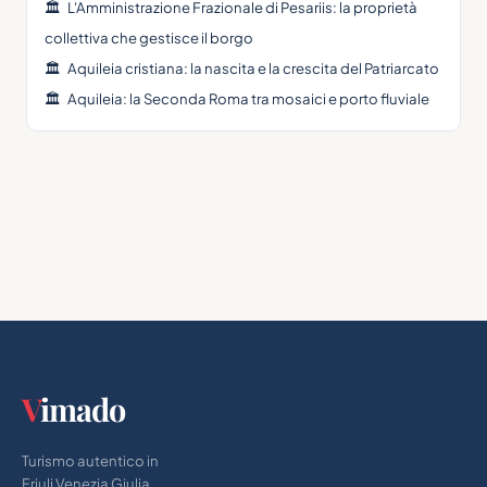
🏛
L'Amministrazione Frazionale di Pesariis: la proprietà
collettiva che gestisce il borgo
🏛
Aquileia cristiana: la nascita e la crescita del Patriarcato
🏛
Aquileia: la Seconda Roma tra mosaici e porto fluviale
V
imado
Turismo autentico in
Friuli Venezia Giulia.