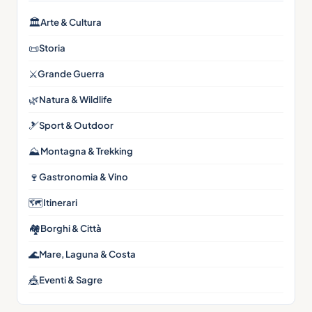
🏛
Arte & Cultura
📜
Storia
⚔️
Grande Guerra
🌿
Natura & Wildlife
🎿
Sport & Outdoor
⛰
Montagna & Trekking
🍷
Gastronomia & Vino
🗺
Itinerari
🏘
Borghi & Città
🌊
Mare, Laguna & Costa
🎪
Eventi & Sagre