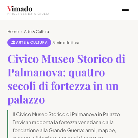
V
imado
FRIULI VENEZIA GIULIA
Home
/
Arte & Cultura
🏛 ARTE & CULTURA
·
5 min di lettura
Civico Museo Storico di
Palmanova: quattro
secoli di fortezza in un
palazzo
Il Civico Museo Storico di Palmanova in Palazzo
Trevisan racconta la fortezza veneziana dalla
fondazione alla Grande Guerra: armi, mappe,