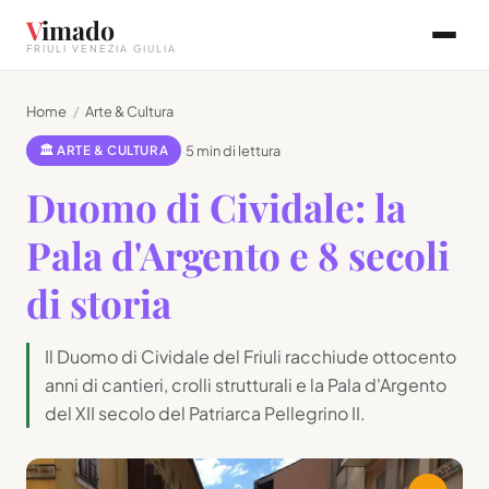
V
imado
FRIULI VENEZIA GIULIA
Home
/
Arte & Cultura
🏛 ARTE & CULTURA
·
5 min di lettura
Duomo di Cividale: la
Pala d'Argento e 8 secoli
di storia
Il Duomo di Cividale del Friuli racchiude ottocento
anni di cantieri, crolli strutturali e la Pala d'Argento
del XII secolo del Patriarca Pellegrino II.