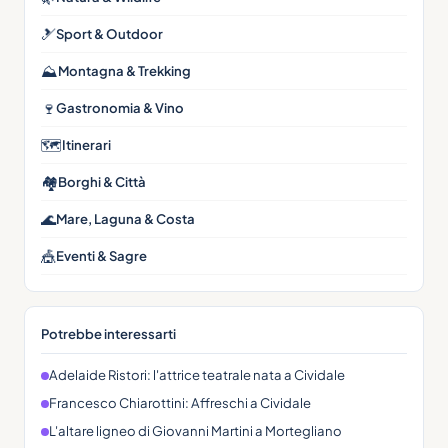
🎿
Sport & Outdoor
⛰
Montagna & Trekking
🍷
Gastronomia & Vino
🗺
Itinerari
🏘
Borghi & Città
🌊
Mare, Laguna & Costa
🎪
Eventi & Sagre
Potrebbe interessarti
Adelaide Ristori: l'attrice teatrale nata a Cividale
Francesco Chiarottini: Affreschi a Cividale
L'altare ligneo di Giovanni Martini a Mortegliano