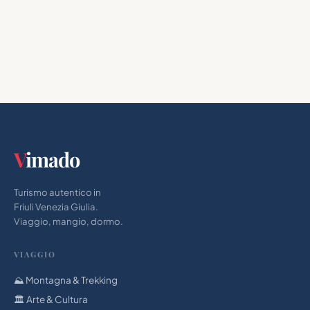
V
imado
Turismo autentico in
Friuli Venezia Giulia.
Viaggio, mangio, dormo.
VIAGGIO
⛰️ Montagna & Trekking
🏛 Arte & Cultura