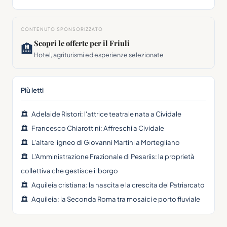
CONTENUTO SPONSORIZZATO
Scopri le offerte per il Friuli
🏨
Hotel, agriturismi ed esperienze selezionate
Più letti
🏛
Adelaide Ristori: l'attrice teatrale nata a Cividale
🏛
Francesco Chiarottini: Affreschi a Cividale
🏛
L'altare ligneo di Giovanni Martini a Mortegliano
🏛
L'Amministrazione Frazionale di Pesariis: la proprietà
collettiva che gestisce il borgo
🏛
Aquileia cristiana: la nascita e la crescita del Patriarcato
🏛
Aquileia: la Seconda Roma tra mosaici e porto fluviale