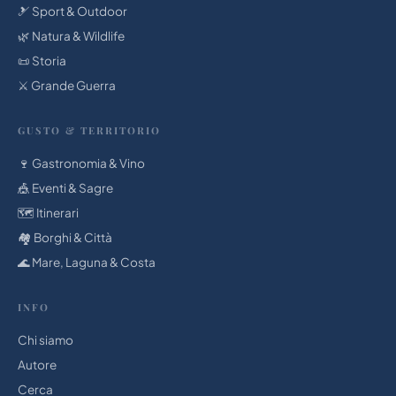
🎿 Sport & Outdoor
🌿 Natura & Wildlife
📜 Storia
⚔️ Grande Guerra
GUSTO & TERRITORIO
🍷 Gastronomia & Vino
🎪 Eventi & Sagre
🗺️ Itinerari
🏘️ Borghi & Città
🌊 Mare, Laguna & Costa
INFO
Chi siamo
Autore
Cerca