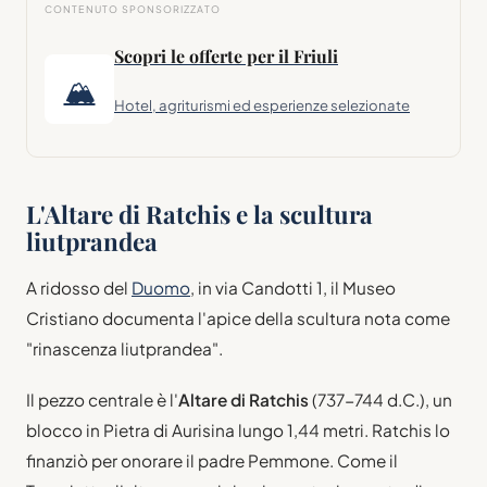
CONTENUTO SPONSORIZZATO
Scopri le offerte per il Friuli
🏔
Hotel, agriturismi ed esperienze selezionate
L'Altare di Ratchis e la scultura
liutprandea
A ridosso del
Duomo
, in via Candotti 1, il Museo
Cristiano documenta l'apice della scultura nota come
"rinascenza liutprandea".
Il pezzo centrale è l'
Altare di Ratchis
(737-744 d.C.), un
blocco in Pietra di Aurisina lungo 1,44 metri. Ratchis lo
finanziò per onorare il padre Pemmone. Come il