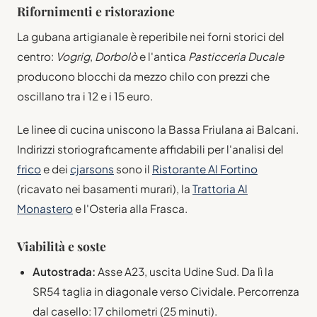
Rifornimenti e ristorazione
La gubana artigianale è reperibile nei forni storici del
centro:
Vogrig
,
Dorbolò
e l'antica
Pasticceria Ducale
producono blocchi da mezzo chilo con prezzi che
oscillano tra i 12 e i 15 euro.
Le linee di cucina uniscono la Bassa Friulana ai Balcani.
Indirizzi storiograficamente affidabili per l'analisi del
frico
e dei
cjarsons
sono il
Ristorante Al Fortino
(ricavato nei basamenti murari), la
Trattoria Al
Monastero
e l'Osteria alla Frasca.
Viabilità e soste
Autostrada:
Asse A23, uscita Udine Sud. Da lì la
SR54 taglia in diagonale verso Cividale. Percorrenza
dal casello: 17 chilometri (25 minuti).