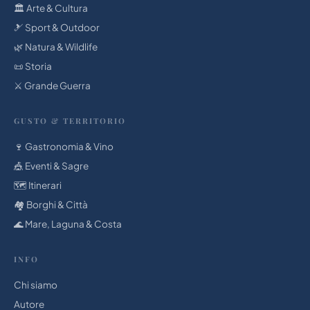
🏛 Arte & Cultura
🎿 Sport & Outdoor
🌿 Natura & Wildlife
📜 Storia
⚔️ Grande Guerra
GUSTO & TERRITORIO
🍷 Gastronomia & Vino
🎪 Eventi & Sagre
🗺️ Itinerari
🏘️ Borghi & Città
🌊 Mare, Laguna & Costa
INFO
Chi siamo
Autore