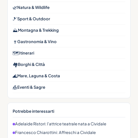
🌿
Natura & Wildlife
🎿
Sport & Outdoor
⛰
Montagna & Trekking
🍷
Gastronomia & Vino
🗺
Itinerari
🏘
Borghi & Città
🌊
Mare, Laguna & Costa
🎪
Eventi & Sagre
Potrebbe interessarti
Adelaide Ristori: l'attrice teatrale nata a Cividale
Francesco Chiarottini: Affreschi a Cividale