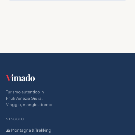
V
imado
Turismo autentico in
Friuli Venezia Giulia.
Viaggio, mangio, dormo.
VIAGGIO
⛰️ Montagna & Trekking