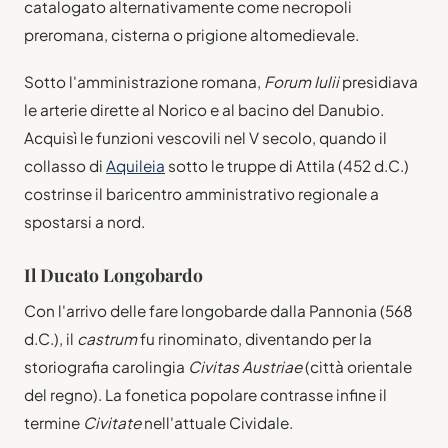
catalogato alternativamente come necropoli
preromana, cisterna o prigione altomedievale.
Sotto l'amministrazione romana,
Forum Iulii
presidiava
le arterie dirette al Norico e al bacino del Danubio.
Acquisì le funzioni vescovili nel V secolo, quando il
collasso di
Aquileia
sotto le truppe di Attila (452 d.C.)
costrinse il baricentro amministrativo regionale a
spostarsi a nord.
Il Ducato Longobardo
Con l'arrivo delle fare longobarde dalla Pannonia (568
d.C.), il
castrum
fu rinominato, diventando per la
storiografia carolingia
Civitas Austriae
(città orientale
del regno). La fonetica popolare contrasse infine il
termine
Civitate
nell'attuale Cividale.