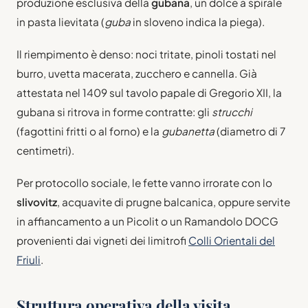
produzione esclusiva della
gubana
, un dolce a spirale
in pasta lievitata (
guba
in sloveno indica la piega).
Il riempimento è denso: noci tritate, pinoli tostati nel
burro, uvetta macerata, zucchero e cannella. Già
attestata nel 1409 sul tavolo papale di Gregorio XII, la
gubana si ritrova in forme contratte: gli
strucchi
(fagottini fritti o al forno) e la
gubanetta
(diametro di 7
centimetri).
Per protocollo sociale, le fette vanno irrorate con lo
slivovitz
, acquavite di prugne balcanica, oppure servite
in affiancamento a un Picolit o un Ramandolo DOCG
provenienti dai vigneti dei limitrofi
Colli Orientali del
Friuli
.
Struttura operativa della visita