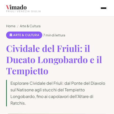
V
imado
FRIULI VENEZIA GIULIA
Home
/
Arte & Cultura
🏛 ARTE & CULTURA
·
7 min di lettura
Cividale del Friuli: il
Ducato Longobardo e il
Tempietto
Esplorare Cividale del Friuli: dal Ponte del Diavolo
sul Natisone agli stucchi del Tempietto
Longobardo, fino ai capolavori dell'Altare di
Ratchis.